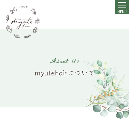
MENU
About Us
ｍyutehairについて