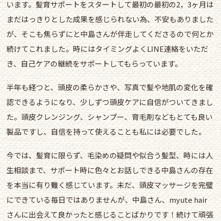
います。髪育サポートをスタートして最初の最初の2，3ヶ月は
まだはっきりとした成果を感じられない為、不安もありました
が、そこも焦らずにと中島さんが伴走してくださるので何とか
続けてこれました。時にはタイミングよくLINE連絡をいただ
き、自己ケアの継続をサポートしてもらっています。
半年も経つと、頭皮の柔らかさや、写真で髪や地肌の変化を確
認できるようになり、少しずつ頭皮ケアに自信がついてきまし
た。頭皮クレンジング、シャンプー、育毛剤などもとても良い
製品ですし、自信を持って使えることも私には必要でした。
今では、髪育に限らず、毛染めの疑問や似合う髪型、時には人
生相談まで、サポート時に色々とお話しできる中島さんの存在
を本当に有り難く感じています。未だ、頭皮マッサージを完璧
にできている毎日ではありませんが、中島さん、myute hair
さんに出会えて良かったと感じることばかりです！続けて頑張