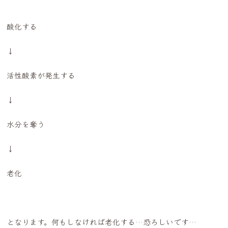
酸化する
↓
活性酸素が発生する
↓
水分を奪う
↓
老化
となります。何もしなければ老化する…恐ろしいです…