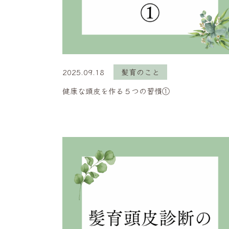
2025.09.18
髪育のこと
健康な頭皮を作る５つの習慣①