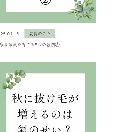
25.09.18
髪育のこと
康な頭皮を育てる5つの習慣②