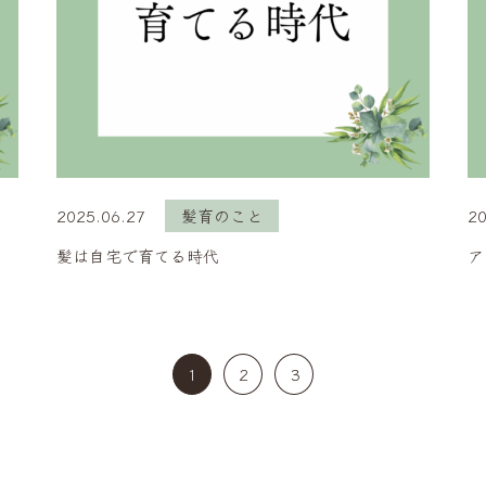
2025.06.27
髪育のこと
20
髪は自宅で育てる時代
ア
1
2
3