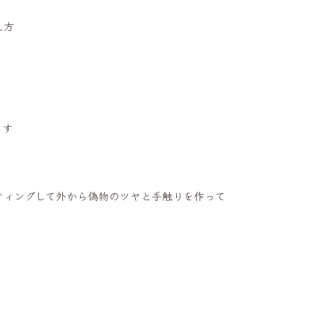
え方
ます
ティングして外から偽物のツヤと手触りを作って