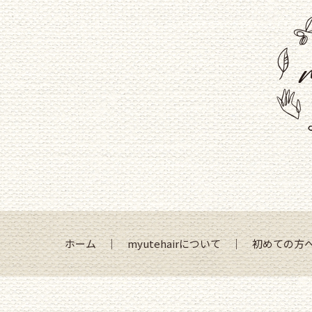
ホーム
｜
myutehairについて
｜
初めての方